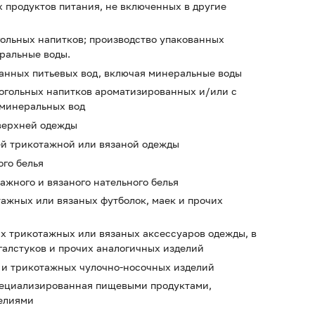
х продуктов питания, не включенных в другие
гольных напитков; производство упакованных
ральные воды.
ванных питьевых вод, включая минеральные воды
когольных напитков ароматизированных и/или с
 минеральных вод
 верхней одежды
ей трикотажной или вязаной одежды
ого белья
ажного и вязаного нательного белья
тажных или вязаных футболок, маек и прочих
их трикотажных или вязаных аксессуаров одежды, в
 галстуков и прочих аналогичных изделий
х и трикотажных чулочно-носочных изделий
специализированная пищевыми продуктами,
елиями